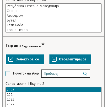
Година
Задолжително
Почеток на збор
Селектирани
1
Вкупно
21