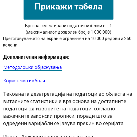
Број на селектирани податочни ќелии е:
1
(максималниот дозволен број е 1 000 000)
Претставувањето на екран е ограничен на 10 000 редови и 250
колони
Дополнителни информации:
Методолошки објаснувања
Користени симболи
Тековната дезагрегација на податоци во областа на
виталните статистики е врз основа на достапните
податоци од изворите на податоци, согласно
важечките законски прописи, поради што за
одредени варијабли се јавува прекин во серијата.
Извор: Државен завод за статистика