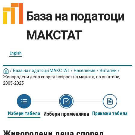
База на податоци
МАКСТАТ
English
/
База на податоци МАКСТАТ
/
Население
/
Витални
/
Живородени деца според возраст на мајката, по општини,
2005-2025
Избери табела
Избери променлива
Прикажи табела
Живородени деца според