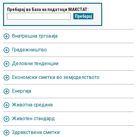
Пребарај во База на податоци МАКСТАТ:
Внатрешна трговија
Градежништво
Деловни тенденции
Економски сметки во земјоделството
Енергија
Животна средина
Животен стандард
Здравствени сметки