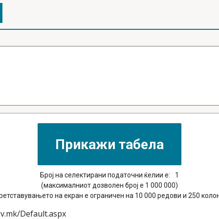
Број на селектирани податочни ќелии е:
1
(максималниот дозволен број е 1 000 000)
ретставувањето на екран е ограничен на 10 000 редови и 250 коло
ov.mk/Default.aspx