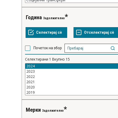
година
Задолжително
Почеток на збор
Селектирани
1
Вкупно
15
мерки
Задолжително