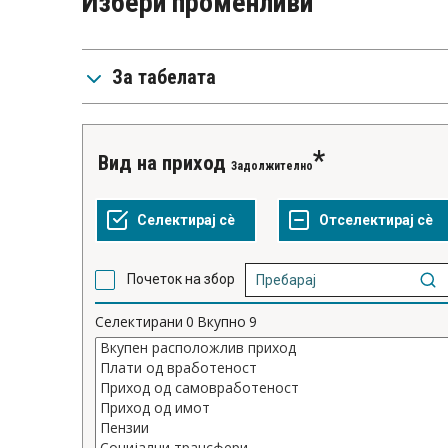
Избери променливи
За табелата
вид на приход
Задолжително
Почеток на збор
Селектирани
0
Вкупно
9