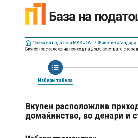
База на подат
/
База на податоци МАКСТАТ
/
Животен стандард
Вкупен расположлив приход на домаќинствата според 
Избери табела
Вкупен расположлив приход
домаќинство, во денари и с